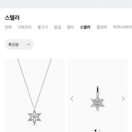
스텔라
전체
고래꼬리
물고기
말굽
열쇠
스텔라
클로버
하쿠나마타