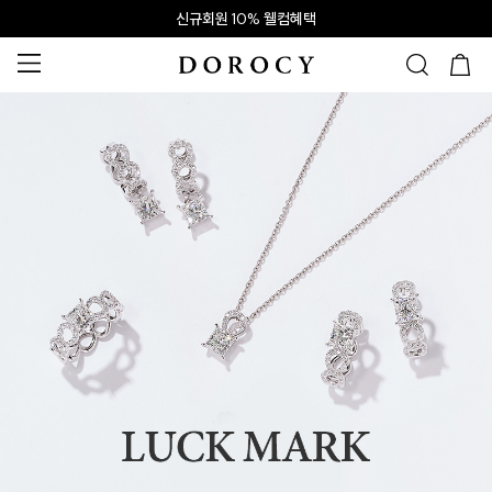
신규회원 10% 웰컴혜택