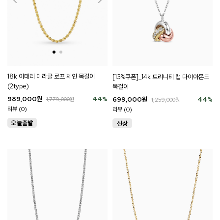
18k 이태리 미라클 로프 체인 목걸이
[13%쿠폰]_14k 트리니티 랩 다이아몬드
(2type)
목걸이
989,000
원
44
%
699,000
원
44
%
1,779,000
원
1,259,000
원
리뷰 (0)
리뷰 (0)