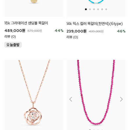
18k 그라데이션 샌딩볼 목걸이
14k 믹스 컬러 목걸이(천연석)(6type)
489,000
원
44
%
239,000
원
46
%
879,000
원
439,000
원
리뷰 (0)
리뷰 (0)