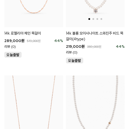
14k 로젤리아 체인 목걸이
14k 볼륨 모이사나이트 스와진주 비드 목
걸이(4type)
289,000
원
44
%
519,000
원
219,000
원
44
%
리뷰 (0)
389,000
원
리뷰 (0)