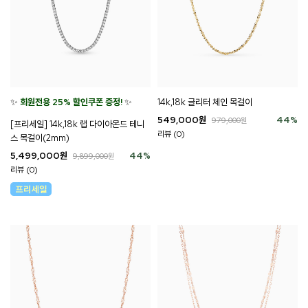
✨
회원전용 25% 할인쿠폰 증정!
✨
14k,18k 글리터 체인 목걸이
549,000
원
44
%
979,000
원
[프리세일] 14k,18k 랩 다이아몬드 테니
리뷰 (0)
스 목걸이(2mm)
5,499,000
원
44
%
9,899,000
원
리뷰 (0)