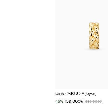
14k,18k 모아링 펜던트(6type)
45
%
159,000
원
289,000
원