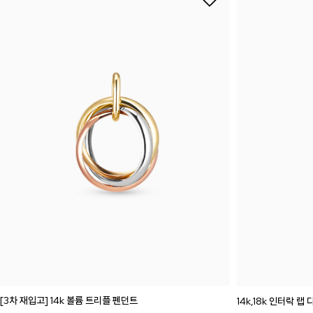
[3차 재입고] 14k 볼륨 트리플 펜던트
14k,18k 인터락 