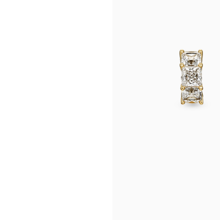
시나이트
세일
베스트
신상
아트랑
시그
진주
다이아몬드