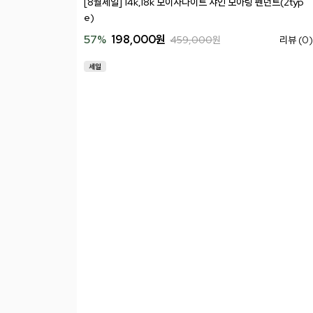
[8월세일] 14k,18k 모이사나이트 샤인 모아링 펜던트(2typ
e)
57
%
198,000
원
459,000
원
리뷰 (0)