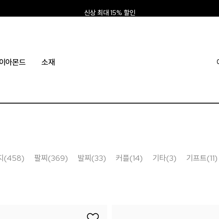
신상 최대 15% 할인
앱 설치하고 2만원 쿠폰
신규회원 10% 웰컴혜택
이아몬드
소재
(458)
팔찌(369)
발찌(33)
커플(14)
기타(3)
기프트(11)