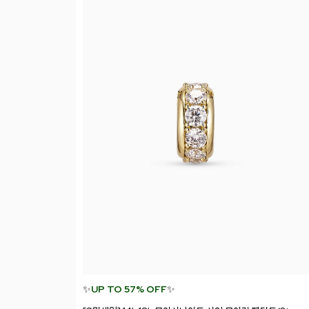
✨
UP TO 57% OFF
✨