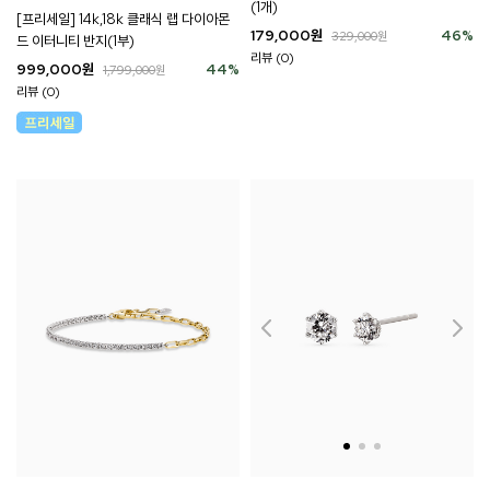
(1개)
[프리세일] 14k,18k 클래식 랩 다이아몬
179,000
원
46
%
329,000
원
드 이터니티 반지(1부)
리뷰 (0)
999,000
원
44
%
1,799,000
원
리뷰 (0)