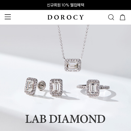
신규회원 10% 웰컴혜택