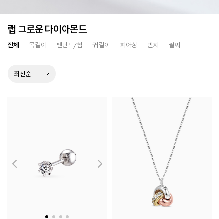
랩 그로운 다이아몬드
전체
목걸이
펜던트/참
귀걸이
피어싱
반지
팔찌