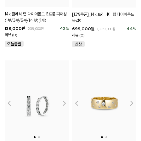
14k 클래식 랩 다이아몬드 6프롱 피어싱
[13%쿠폰]_14k 트리니티 랩 다이아몬드
(1부/3부/5부/1캐럿)(1개)
목걸이
139,000
원
42
%
699,000
원
44
%
239,000
원
1,259,000
원
리뷰 (0)
리뷰 (0)