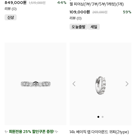
849,000
원
44
%
1,519,000
원
젤 피어싱(1부/3부/5부/1캐럿)(1개)
리뷰 (0)
109,000
원
59
%
269,000
원
리뷰 (0)
✨
회원전용 25% 할인쿠폰 증정!
✨
14k 베이직 랩 다이아몬드 귀찌(2type)