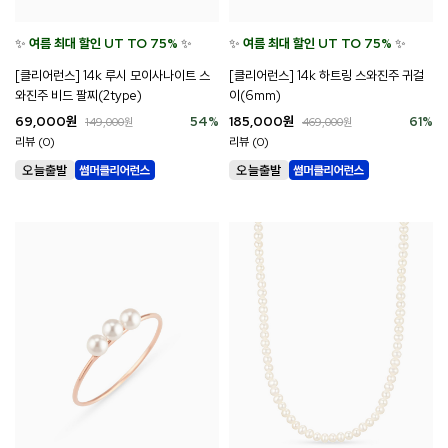
✨
여름 최대 할인 UT TO 75%
✨
✨
여름 최대 할인 UT TO 75%
✨
[클리어런스] 14k 루시 모이사나이트 스
[클리어런스] 14k 하트링 스와진주 귀걸
와진주 비드 팔찌(2type)
이(6mm)
69,000
원
54
%
185,000
원
61
%
149,000
원
469,000
원
리뷰 (0)
리뷰 (0)