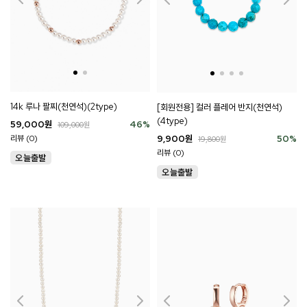
14k 루나 팔찌(천연석)(2type)
[회원전용] 컬러 플레어 반지(천연석)
(4type)
59,000
원
46
%
109,000
원
9,900
원
50
%
리뷰 (0)
19,800
원
리뷰 (0)