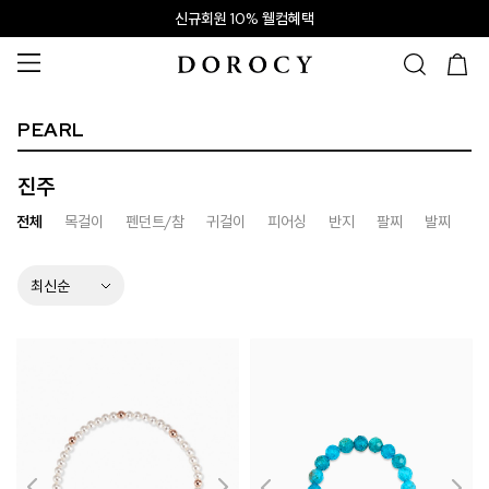
신규회원 10% 웰컴혜택
PEARL
진주
전체
목걸이
펜던트/참
귀걸이
피어싱
반지
팔찌
발찌