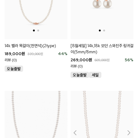
14k 벨라 목걸이(천연석)(2type)
[8월세일] 14k,18k 모던 스와진주 링귀걸
이(5mm/8mm)
189,000
원
44
%
339,000
원
269,000
원
56
%
리뷰 (0)
609,000
원
리뷰 (0)