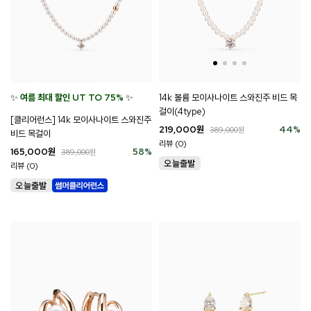
14k 볼륨 모이사나이트 스와진주 비드 목
✨
여름 최대 할인 UT TO 75%
✨
걸이(4type)
[클리어런스] 14k 모이사나이트 스와진주
219,000
원
44
%
389,000
원
비드 목걸이
리뷰 (0)
165,000
원
58
%
389,000
원
리뷰 (0)