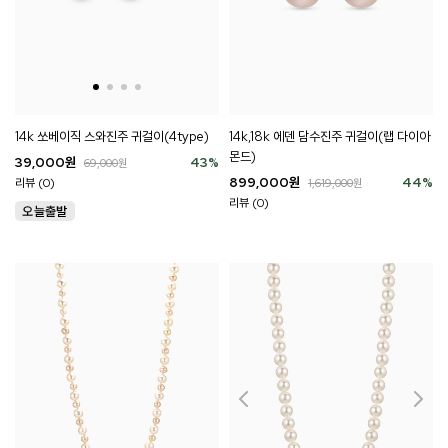
14k 쏘베이직 스와진주 귀걸이(4type)
14k,18k 에덴 담수진주 귀걸이(랩 다이아
몬드)
39,000
원
43
%
69,000
원
899,000
원
44
%
리뷰 (0)
1,619,000
원
리뷰 (0)