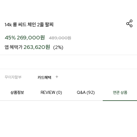
14k 롱 씨드 체인 2줄 팔찌
45
%
269,000
원
489,000
원
263,620원
앱 혜택가
(2%)
무이자할부
카드혜택
상품정보
REVIEW (
0
)
Q&A (92)
연관 상품