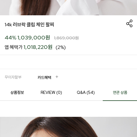
14k 러브락 클립 체인 팔찌
44
%
1,039,000
원
1,869,000
원
1,018,220원
앱 혜택가
(2%)
무이자할부
카드혜택
상품정보
REVIEW (
0
)
Q&A (54)
연관 상품