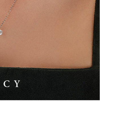
시나이트
세일
베스트
신상
아트랑
시그
진주
다이아몬드