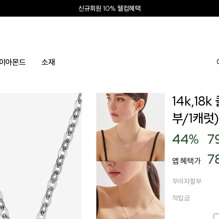
신상 최대 15% 할인
앱 설치하고 2만원 쿠폰
신규회원 10% 웰컴혜택
이아몬드
소재
14k,18
부/1캐럿)
44
%
7
7
앱 혜택가
무이자할부
적립금