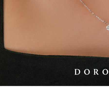
랩다이아몬드
모이
순금
선물추천