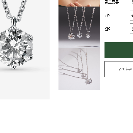
골드종류
타입
길이
장바구