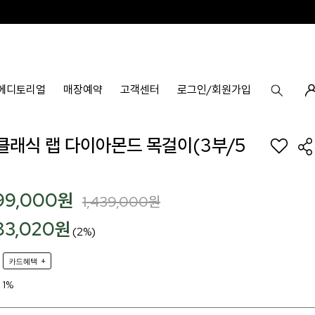
에디토리얼
매장예약
고객센터
로그인/회원가입
k 클래식 랩 다이아몬드 목걸이(3부/5
99,000
원
1,439,000
원
83,020원
(2%)
+
카드혜택
1%