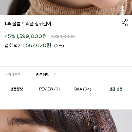
14k 볼륨 트리플 링귀걸이
45
%
1,599,000
원
2,889,000
원
1,567,020원
앱 혜택가
(2%)
무이자할부
카드혜택
상품정보
REVIEW (
0
)
Q&A (94)
연관 상품