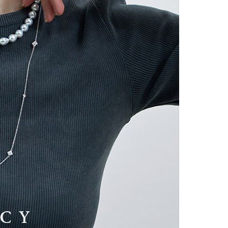
시나이트
세일
베스트
신상
아트랑
시그
진주
다이아몬드