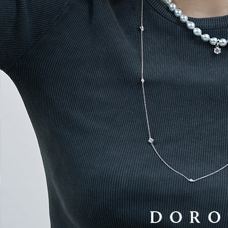
랩다이아몬드
모이
순금
선물추천