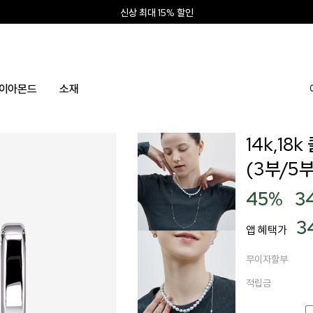
신상 최대 15% 할인
앱 설치하고 2만원 쿠폰
신규회원 10% 웰컴혜택
이아몬드
소재
14k,18
(3부/5부
45
%
3
3
앱 혜택가
무이자할부
적립금