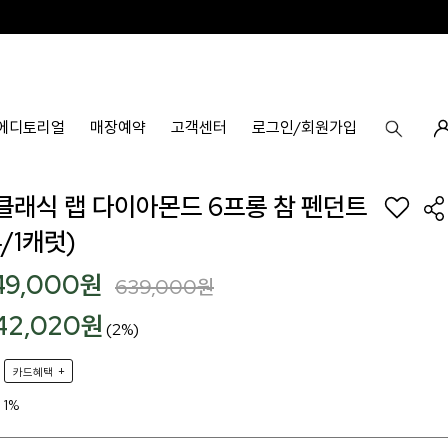
에디토리얼
매장예약
고객센터
로그인/회원가입
k 클래식 랩 다이아몬드 6프롱 참 펜던트
/1캐럿)
49,000
원
639,000
원
42,020원
(2%)
+
카드혜택
1%