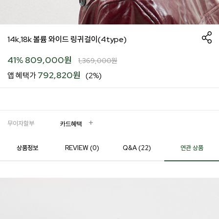
14k,18k 볼륨 와이드 링귀걸이(4type)
41
%
809,000
원
1,369,000
원
792,820원
앱 혜택가
(2%)
무이자할부
카드혜택
상품정보
REVIEW (
0
)
Q&A (22)
연관 상품