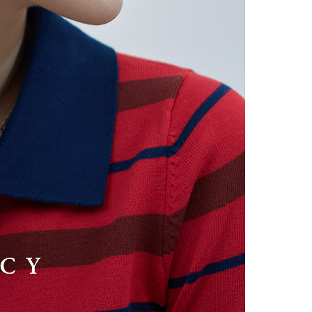
시나이트
세일
베스트
신상
아트랑
시그
진주
다이아몬드