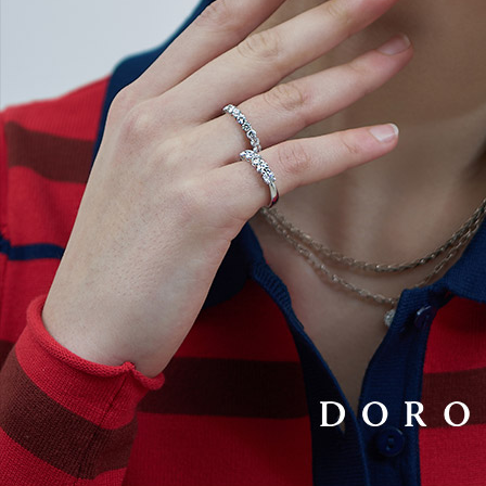
랩다이아몬드
모이
순금
선물추천