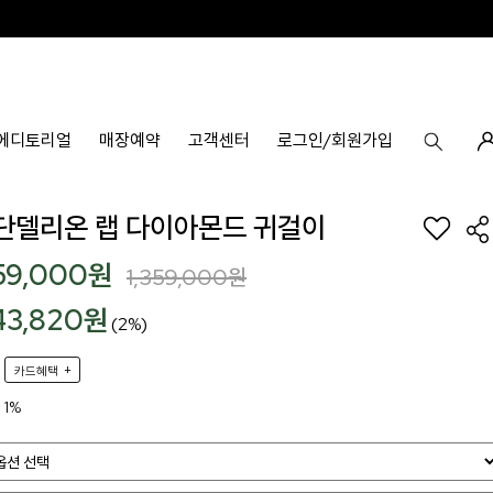
에디토리얼
매장예약
고객센터
로그인/회원가입
8k 단델리온 랩 다이아몬드 귀걸이
59,000
원
1,359,000
원
43,820원
(2%)
+
카드혜택
1%