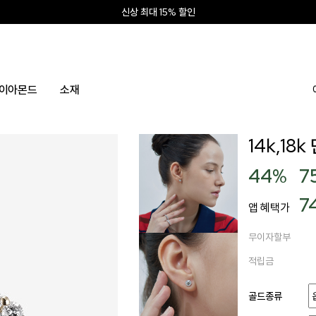
신상 최대 15% 할인
앱 설치하고 2만원 쿠폰
신규회원 10% 웰컴혜택
이아몬드
소재
14k,1
44
%
7
7
앱 혜택가
무이자할부
적립금
골드종류