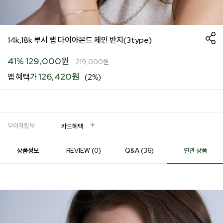
14k,18k 루시 랩 다이아몬드 체인 반지(3type)
41
%
129,000
원
219,000
원
126,420원
앱 혜택가
(2%)
무이자할부
카드혜택
상품정보
REVIEW (
0
)
Q&A (36)
연관 상품