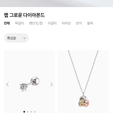
랩 그로운 다이아몬드
전체
목걸이
펜던트/참
귀걸이
피어싱
반지
팔찌