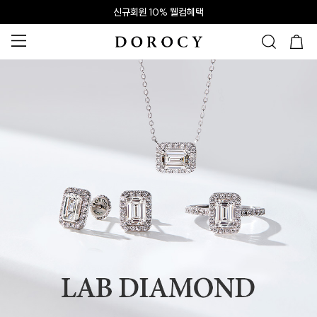
신규회원 10% 웰컴혜택