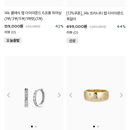
14k 클래식 랩 다이아몬드 6프롱 피어싱
[13%쿠폰]_14k 트리니티 랩 다이아몬드
(1부/3부/5부/1캐럿)(1개)
목걸이
139,000
원
42
%
699,000
원
44
%
239,000
원
1,259,000
원
리뷰 (0)
리뷰 (0)