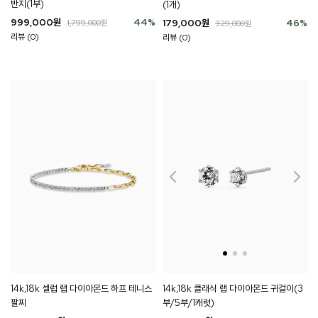
반지(1부)
(1개)
999,000
원
44
%
179,000
원
46
%
1,799,000
원
329,000
원
리뷰 (0)
리뷰 (0)
14k,18k 셀럽 랩 다이아몬드 하프 테니스
14k,18k 클래식 랩 다이아몬드 귀걸이(3
팔찌
부/5부/1캐럿)