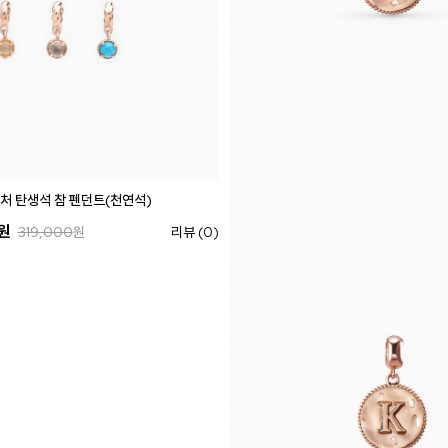
그니처 탄생석 참 펜던트(천연석)
원
319,000
원
리뷰 (0)