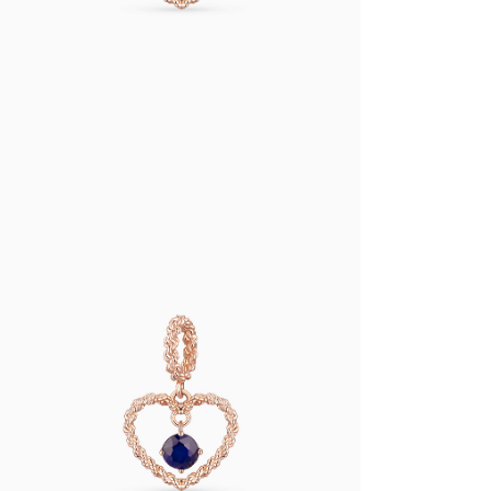
랩다이아몬드
모이
순금
선물추천