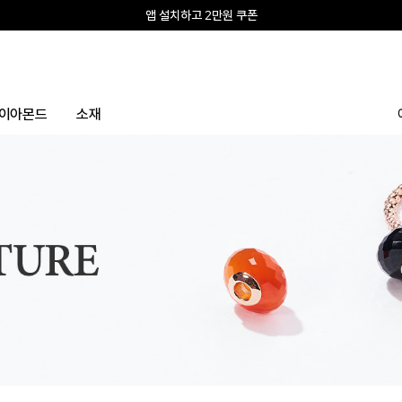
앱 설치하고 2만원 쿠폰
신규회원 10% 웰컴혜택
이아몬드
소재