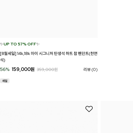
✨
UP TO 57% OFF
✨
[8월세일] 14k,18k 마이 시그니처 탄생석 하트 참 펜던트(천연
석)
56
%
159,000
원
359,000
원
리뷰 (0)