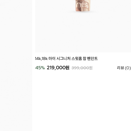
14k,18k 마이 시그니처 스윗홈 참 펜던트
45
%
219,000
원
399,000
원
리뷰 (0)