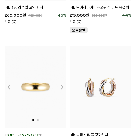
14k,18k 라푼젤 꼬임 반지
14k 모이사나이트 스와진주 비드 목걸이
269,000
원
45
%
219,000
원
44
%
489,000
원
389,000
원
리뷰 (0)
리뷰 (0)
14k 볼륨 트리플 링귀걸이
✨
UP TO 57% OFF
✨