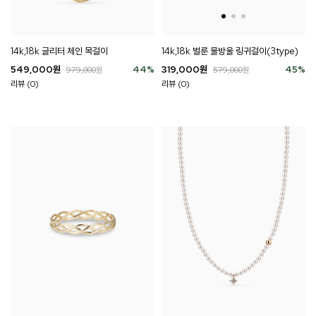
14k,18k 글리터 체인 목걸이
14k,18k 벌룬 물방울 링귀걸이(3type)
549,000
원
44
%
319,000
원
45
%
979,000
원
579,000
원
리뷰 (0)
리뷰 (0)