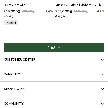
14k 트위스트 체인
14k,18k 단델리온 랩 다이아몬드 귀걸이
269,000
원
44
%
759,000
원
44
%
479,000
원
1,359,000
원
리뷰 (0)
리뷰 (0)
더보기
CUSTOMER CENTER
BANK INFO
SHOW ROOM
COMMUNITY