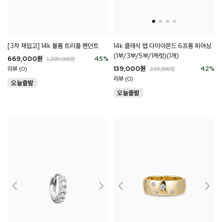
[3차 재입고] 14k 볼륨 트리플 펜던트
14k 클래식 랩 다이아몬드 6프롱 피어싱
(1부/3부/5부/1캐럿)(1개)
669,000
원
45
%
1,209,000
원
139,000
원
42
%
리뷰 (0)
239,000
원
리뷰 (0)