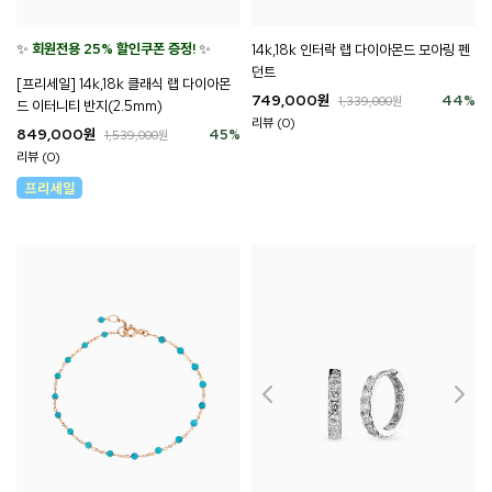
✨
회원전용 25% 할인쿠폰 증정!
✨
14k,18k 인터락 랩 다이아몬드 모아링 펜
던트
[프리세일] 14k,18k 클래식 랩 다이아몬
749,000
원
44
%
1,339,000
원
드 이터니티 반지(2.5mm)
리뷰 (0)
849,000
원
45
%
1,539,000
원
리뷰 (0)