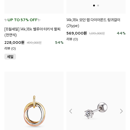
✨
UP TO 57% OFF
✨
14k,18k 모던 랩 다이아몬드 링귀걸이
(2type)
[8월세일] 14k,18k 벨루아 터키석 팔찌
569,000
원
44
%
1,019,000
원
(천연석)
리뷰 (0)
228,000
원
54
%
499,000
원
리뷰 (0)