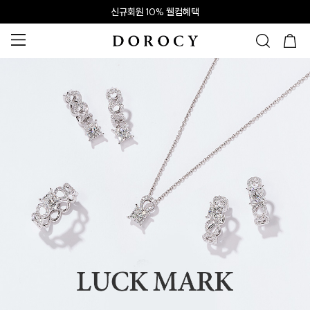
신규회원 10% 웰컴혜택