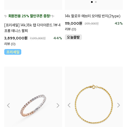
✨
회원전용 25% 할인쿠폰 증정!
✨
14k 할로우 에브리 모아링 반지(2type)
119,000
원
43
%
209,000
원
[프리세일] 14k,18k 랩 다이아몬드 1부 4
리뷰 (0)
프롱 테니스 팔찌
3,899,000
원
44
%
7,019,000
원
리뷰 (0)