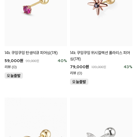
14k 쿠잉쿠잉 위시컬렉션 폴라리스 피어
14k 쿠잉쿠잉 탄생석큐 피어싱(1개)
싱(1개)
59,000
원
40
%
99,000
원
79,000
원
43
%
리뷰 (0)
139,000
원
리뷰 (0)