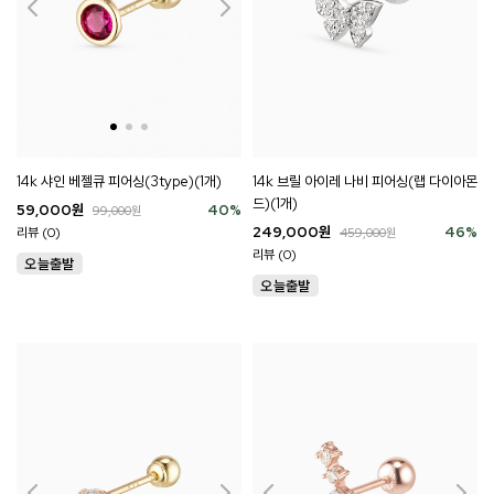
14k 샤인 베젤큐 피어싱(3type)(1개)
14k 브릴 아이레 나비 피어싱(랩 다이아몬
드)(1개)
59,000
원
40
%
99,000
원
249,000
원
46
%
리뷰 (0)
459,000
원
리뷰 (0)