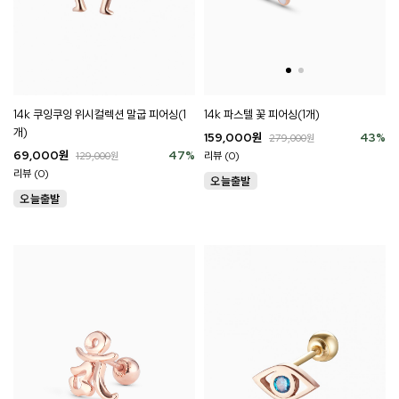
14k 파스텔 꽃 피어싱(1개)
14k 쿠잉쿠잉 위시컬렉션 말굽 피어싱(1
개)
159,000
원
43
%
279,000
원
69,000
원
47
%
리뷰 (0)
129,000
원
리뷰 (0)