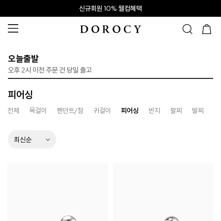
신규회원 10% 웰컴혜택
오늘출발
오후 2시 이전 주문 건 당일 출고
피어싱
전체
목걸이
펜던트/참
귀걸이
피어싱
반지
팔찌
발찌