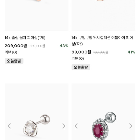
14k 슬림 옴자 피어싱(1개)
14k 쿠잉쿠잉 위시컬렉션 이블아이 피어
싱(1개)
209,000
원
43
%
369,000
원
99,000
원
41
%
리뷰 (0)
169,000
원
리뷰 (0)