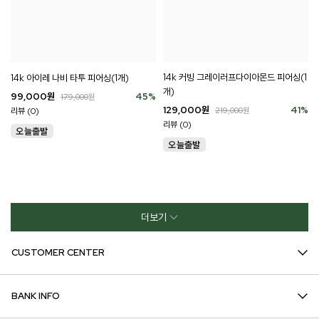
14k 커빙 그레이러프다이아몬드 피어싱(1
14k 아이레 나비 타투 피어싱(1개)
개)
99,000
원
45
%
179,000
원
129,000
원
41
%
리뷰 (0)
219,000
원
리뷰 (0)
더보기
CUSTOMER CENTER
BANK INFO