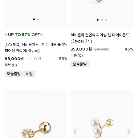
✨
UP TO 57% OFF
✨
14k 벨리 천연석 피어싱(랩 다이아몬드)
(3type)(1개)
[8월세일] 14k 모이사나이트 버드 플라워
359,000
원
45
%
649,000
원
피어싱,귀걸이(3type)
리뷰 (0)
99,000
원
55
%
219,000
원
리뷰 (0)