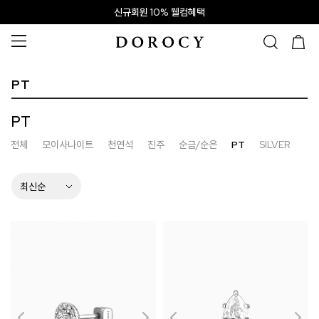
신규회원 10% 웰컴혜택
PT
PT
전체
모이사나이트
천연석
진주
순금/순은
PT
SILVER