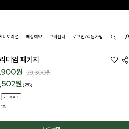
에디토리얼
매장예약
고객센터
로그인/회원가입
프리미엄 패키지
9,900
원
39,800
원
9,502원
(2%)
+
카드혜택
1%
바로 구매