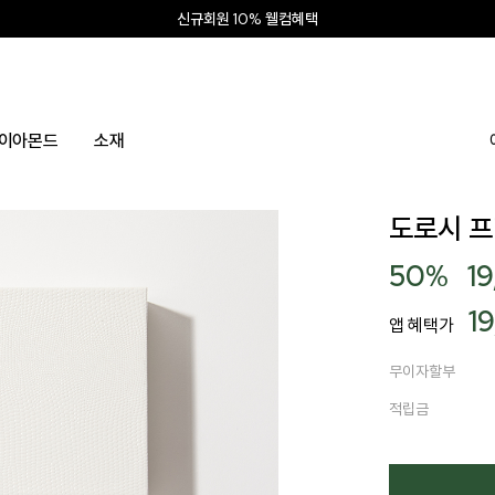
신상 최대 15% 할인
앱 설치하고 2만원 쿠폰
신규회원 10% 웰컴혜택
이아몬드
소재
도로시 
50
%
1
1
앱 혜택가
무이자할부
적립금