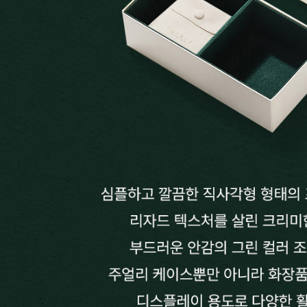
랩다이아몬드
모이
순금
선물추천