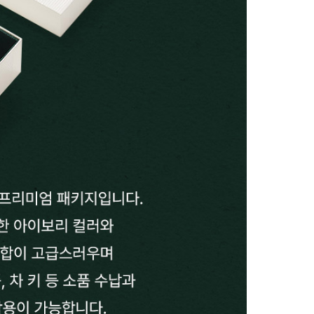
시나이트
세일
베스트
신상
아트랑
시그
진주
다이아몬드