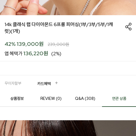
14k 클래식 랩 다이아몬드 6프롱 피어싱(1부/3부/5부/1캐
럿)(1개)
42
%
139,000
원
239,000
원
136,220원
앱 혜택가
(2%)
무이자할부
카드혜택
상품정보
REVIEW (
0
)
Q&A (308)
연관 상품