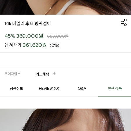
14k 데일리 후프 링귀걸이
45
%
369,000
원
669,000
원
361,620원
앱 혜택가
(2%)
무이자할부
카드혜택
상품정보
REVIEW (
0
)
Q&A
연관 상품