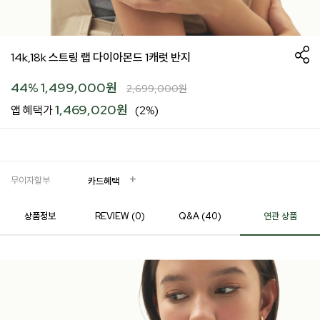
14k,18k 스트링 랩 다이아몬드 1캐럿 반지
44
%
1,499,000
원
2,699,000
원
1,469,020원
앱 혜택가
(2%)
무이자할부
카드혜택
상품정보
REVIEW (
0
)
Q&A (40)
연관 상품