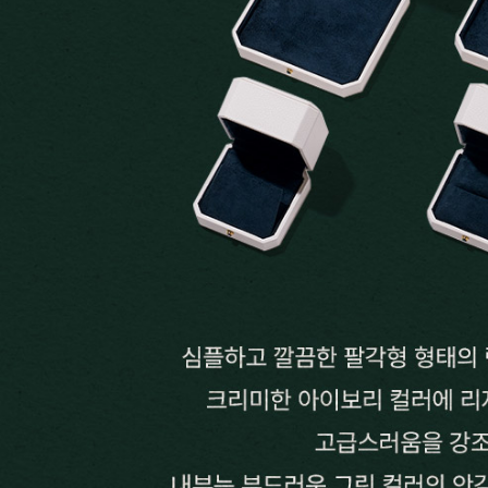
랩다이아몬드
모이
순금
선물추천