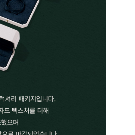
시나이트
세일
베스트
신상
아트랑
시그
진주
다이아몬드