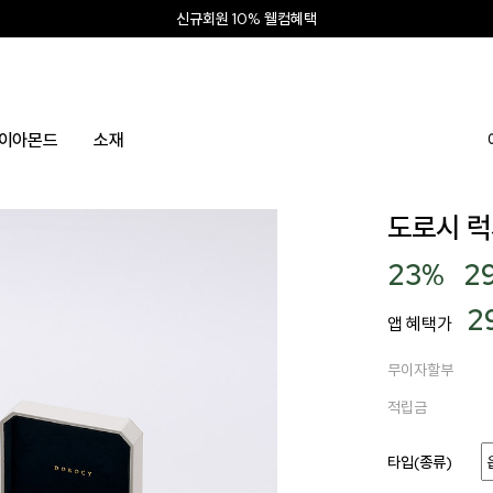
신상 최대 15% 할인
앱 설치하고 2만원 쿠폰
신규회원 10% 웰컴혜택
이아몬드
소재
도로시 럭
23
%
2
2
앱 혜택가
무이자할부
적립금
타입(종류)