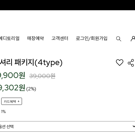
에디토리얼
매장예약
고객센터
로그인/회원가입
셔리 패키지(4type)
9,900
원
39,000
원
9,302원
(2%)
+
카드혜택
1%