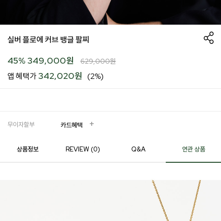
실버 플로에 커브 뱅글 팔찌
45
%
349,000
원
629,000
원
342,020원
앱 혜택가
(2%)
무이자할부
카드혜택
상품정보
REVIEW (
0
)
Q&A
연관 상품