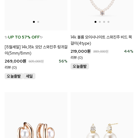
✨
UP TO 57% OFF
✨
14k 볼륨 모이사나이트 스와진주 비드 목
걸이(4type)
[8월세일] 14k,18k 모던 스와진주 링귀걸
219,000
원
44
%
389,000
원
이(5mm/8mm)
리뷰 (0)
269,000
원
56
%
609,000
원
리뷰 (0)