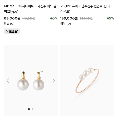
14k 루시 모이사나이트 스와진주 비드 팔
14k,18k 퓨어리 담수진주 펜던트(랩 다이
찌(2type)
아몬드)
89,000
원
40
%
199,000
원
45
%
149,000
원
359,000
원
리뷰 (0)
리뷰 (0)