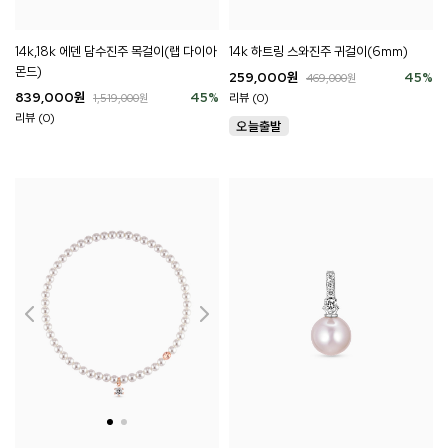
14k,18k 에덴 담수진주 목걸이(랩 다이아
14k 하트링 스와진주 귀걸이(6mm)
몬드)
259,000
원
45
%
469,000
원
839,000
원
45
%
리뷰 (0)
1,519,000
원
리뷰 (0)