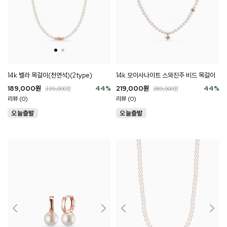
14k 벨라 목걸이(천연석)(2type)
14k 모이사나이트 스와진주 비드 목걸이
189,000
원
44
%
219,000
원
44
%
339,000
원
389,000
원
리뷰 (0)
리뷰 (0)