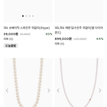
14k 쏘베이직 스와진주 귀걸이(4type)
14k,18k 에덴 담수진주 귀걸이(랩 다이아
몬드)
39,000
원
43
%
69,000
원
899,000
원
44
%
리뷰 (0)
1,619,000
원
리뷰 (0)