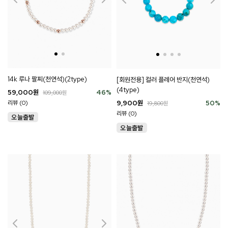
14k 루나 팔찌(천연석)(2type)
[회원전용] 컬러 플레어 반지(천연석)
(4type)
59,000
원
46
%
109,000
원
9,900
원
50
%
리뷰 (0)
19,800
원
리뷰 (0)