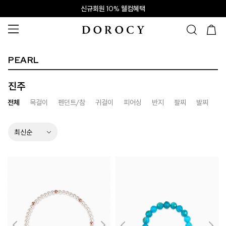
신규회원 10% 웰컴혜택
PEARL
진주
전체
목걸이
펜던트/참
귀걸이
피어싱
반지
팔찌
발찌