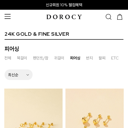
신규회원 10% 웰컴혜택
24K GOLD & FINE SILVER
피어싱
전체
목걸이
펜던트/참
귀걸이
피어싱
반지
팔찌
ETC