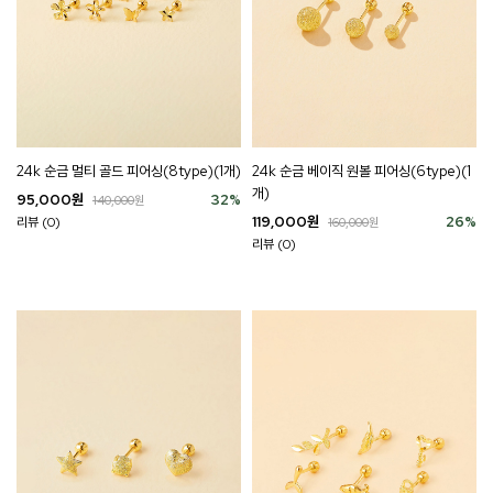
24k 순금 멀티 골드 피어싱(8type)(1개)
24k 순금 베이직 원볼 피어싱(6type)(1
개)
95,000
원
32
%
140,000
원
119,000
원
26
%
리뷰 (0)
160,000
원
리뷰 (0)