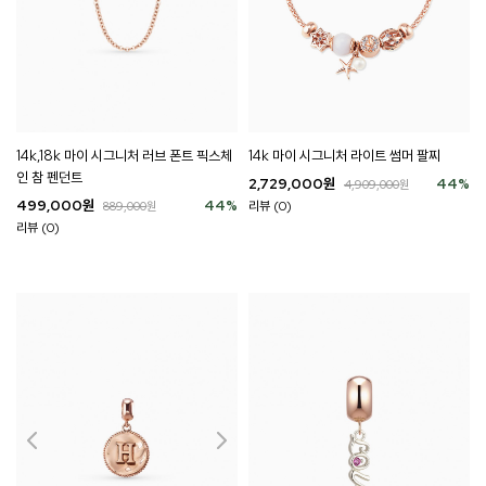
14k 마이 시그니처 라이트 썸머 팔찌
14k,18k 마이 시그니처 러브 폰트 픽스체
인 참 펜던트
2,729,000
원
44
%
4,909,000
원
499,000
원
44
%
리뷰 (0)
889,000
원
리뷰 (0)