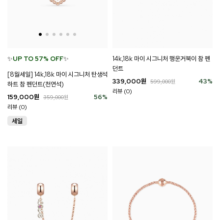
✨
UP TO 57% OFF
✨
14k,18k 마이 시그니처 행운거북이 참 펜
던트
[8월세일] 14k,18k 마이 시그니처 탄생석
339,000
원
43
%
599,000
원
하트 참 펜던트(천연석)
리뷰 (0)
159,000
원
56
%
359,000
원
리뷰 (0)