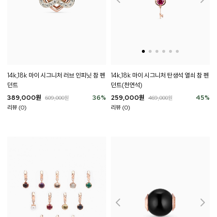
14k,18k 마이 시그니처 러브 인피닛 참 펜
14k,18k 마이 시그니처 탄생석 열쇠 참 펜
던트
던트(천연석)
389,000
원
36
%
259,000
원
45
%
609,000
원
469,000
원
리뷰 (0)
리뷰 (0)