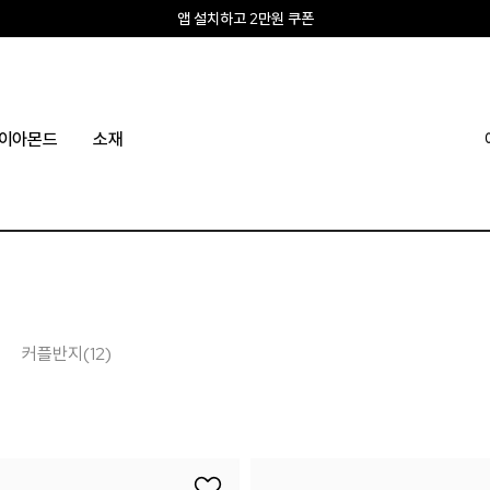
앱 설치하고 2만원 쿠폰
신규회원 10% 웰컴혜택
이아몬드
소재
커플반지(12)