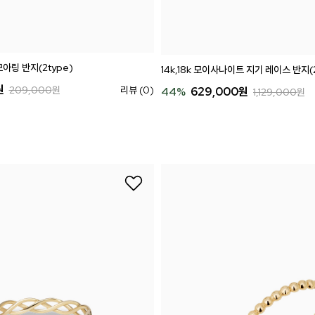
모아링 반지(2type)
14k,18k 모이사나이트 지기 레이스 반지(2
원
209,000
원
리뷰 (0)
44
%
629,000
원
1,129,000
원