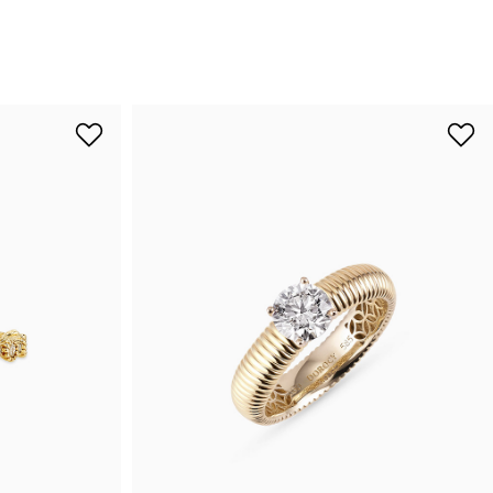
니처
하쿠나마타타