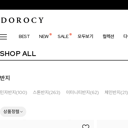
BEST
NEW
SALE
모두보기
컬렉션
다
SHOP ALL
반지
민자반지(100)
스톤반지(263)
이터니티반지(62)
체인반지(21)
상품정렬