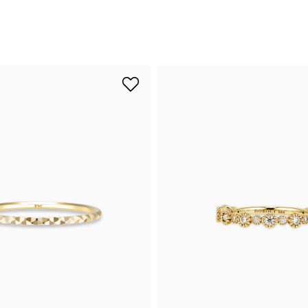
시나이트
세일
베스트
신상
아트랑
시그
진주
다이아몬드