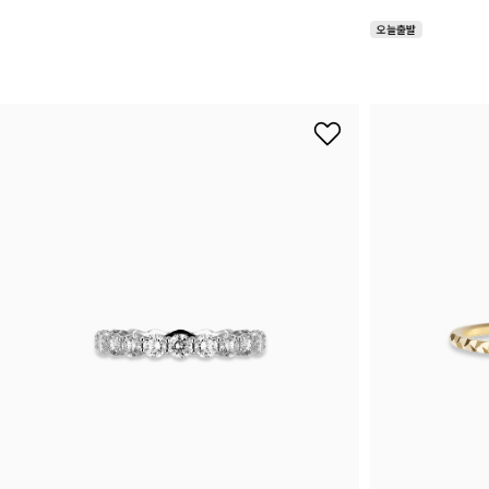
랩다이아몬드
모이
순금
선물추천