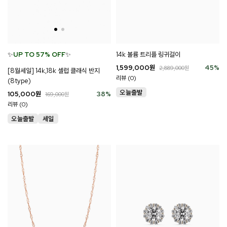
14k 볼륨 트리플 링귀걸이
✨
UP TO 57% OFF
✨
1,599,000
원
45
%
2,889,000
원
[8월세일] 14k,18k 셀럽 클래식 반지
리뷰 (0)
(8type)
105,000
원
38
%
169,000
원
리뷰 (0)