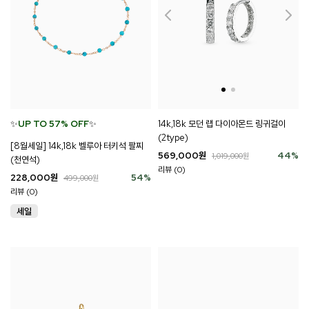
✨
UP TO 57% OFF
✨
14k,18k 모던 랩 다이아몬드 링귀걸이
(2type)
[8월세일] 14k,18k 벨루아 터키석 팔찌
569,000
원
44
%
1,019,000
원
(천연석)
리뷰 (0)
228,000
원
54
%
499,000
원
리뷰 (0)