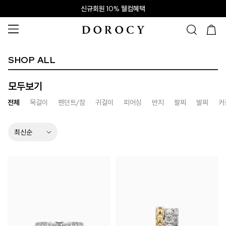
신규회원 10% 웰컴혜택
SHOP ALL
모두보기
전체
목걸이
펜던트/참
귀걸이
피어싱
반지
팔찌
발찌
커