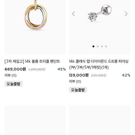
[3차 재입고] 14k 볼륨 트리플 펜던트
14k 클래식 랩 다이아몬드 6프롱 피어싱
(1부/3부/5부/1캐럿)(1개)
669,000
원
45
%
1,209,000
원
139,000
원
42
%
리뷰 (0)
239,000
원
리뷰 (0)