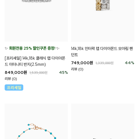
✨
회원전용 25% 할인쿠폰 증정!
✨
14k,18k 인터락 랩 다이아몬드 모아링 펜
던트
[프리세일] 14k,18k 클래식 랩 다이아몬
749,000
원
44
%
1,339,000
원
드 이터니티 반지(2.5mm)
리뷰 (0)
849,000
원
45
%
1,539,000
원
리뷰 (0)