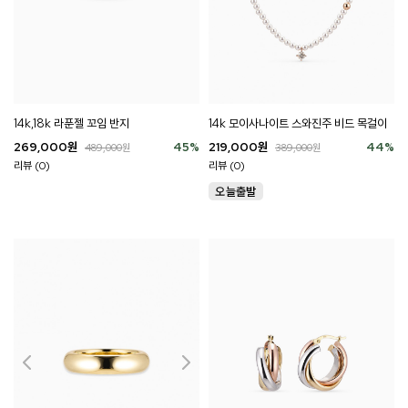
14k,18k 라푼젤 꼬임 반지
14k 모이사나이트 스와진주 비드 목걸이
269,000
원
45
%
219,000
원
44
%
489,000
원
389,000
원
리뷰 (0)
리뷰 (0)