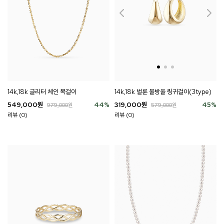
14k,18k 글리터 체인 목걸이
14k,18k 벌룬 물방울 링귀걸이(3type)
549,000
원
44
%
319,000
원
45
%
979,000
원
579,000
원
리뷰 (0)
리뷰 (0)