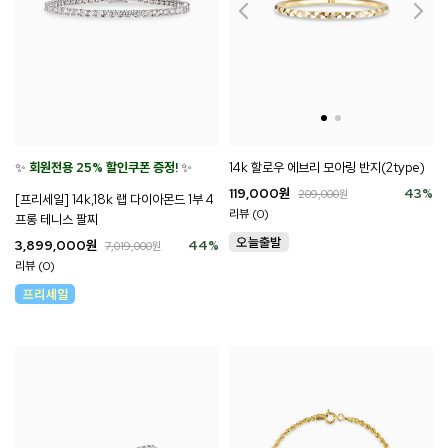
✨
회원전용 25% 할인쿠폰 증정!
✨
14k 할로우 에브리 모아링 반지(2type)
119,000
원
43
%
209,000
원
[프리세일] 14k,18k 랩 다이아몬드 1부 4
리뷰 (0)
프롱 테니스 팔찌
3,899,000
원
44
%
7,019,000
원
리뷰 (0)