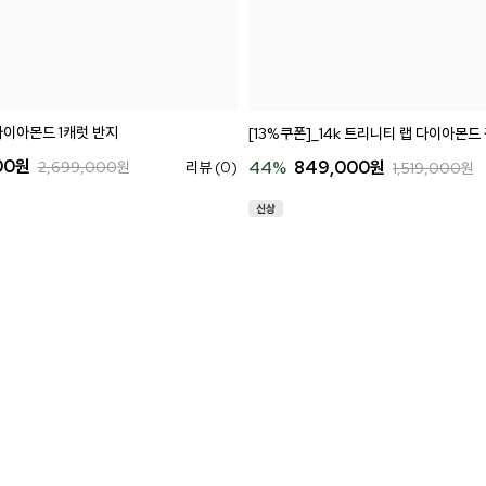
 다이아몬드 1캐럿 반지
[13%쿠폰]_14k 트리니티 랩 다이아몬드
00
원
44
%
849,000
원
2,699,000
원
리뷰 (0)
1,519,000
원