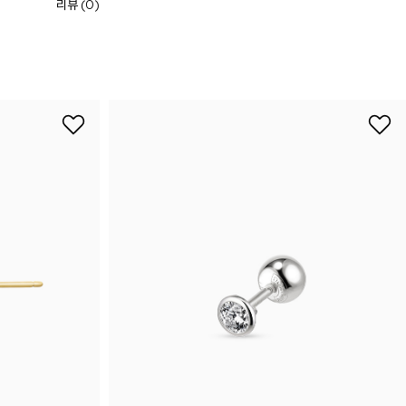
리뷰 (0)
니처
하쿠나마타타