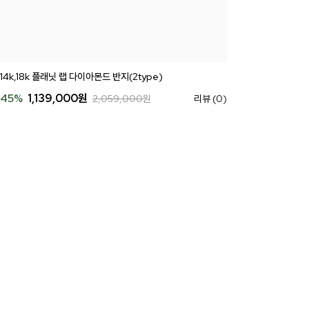
14k,18k 플래닛 랩 다이아몬드 반지(2type)
45
%
1,139,000
원
2,059,000
원
리뷰 (0)