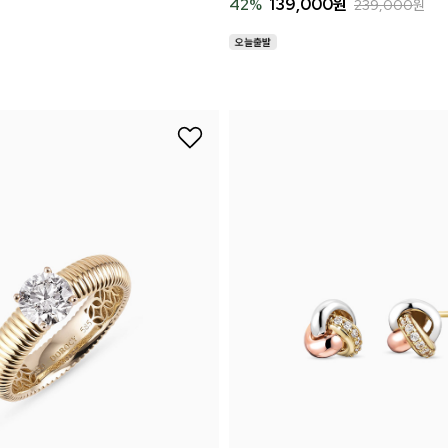
42
%
139,000
원
239,000
원
시나이트
세일
베스트
신상
아트랑
시그
진주
다이아몬드