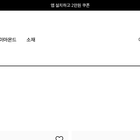
앱 설치하고 2만원 쿠폰
신규회원 10% 웰컴혜택
이아몬드
소재