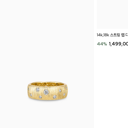
14k,18k 스트링 랩
44
%
1,499,0