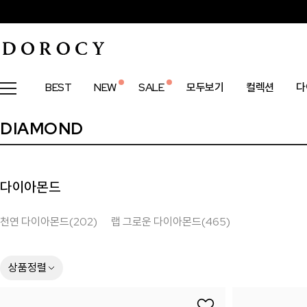
BEST
NEW
SALE
모두보기
컬렉션
다
DIAMOND
다이아몬드
천연 다이아몬드(202)
랩 그로운 다이아몬드(465)
상품정렬