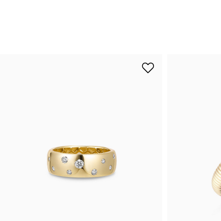
랩다이아몬드
모이
순금
선물추천